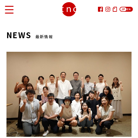
VISION
NEWS
最新情報
SERVICE
Life Style RESEARCHER
Life Style Communicator
ASIA Trend Lab.
FOODIAL
SDGs Voice & Eyes
MAISON DE TSUYUKI
CLIENTS