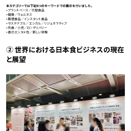
本カテゴリーでは下記6つのキーワードでの展示を行いました。
• プラントベース／代替食品
• 健康／ウェルネス
• 簡便食品／インスタント食品
• サステナブル／エシカル／リジェネラティブ
• 外食／小売／EC・デリバリー
• 食のエンタメ性／新しい体験
② 世界における日本食ビジネスの現在
と展望