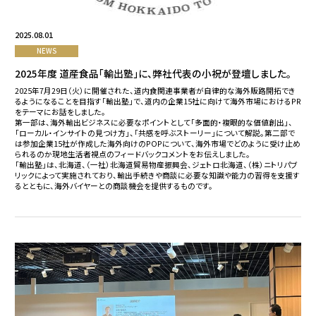
2025.08.01
NEWS
2025年度 道産食品「輸出塾」に、弊社代表の小祝が登壇しました。
2025年7月29日（火）に開催された、道内食関連事業者が自律的な海外販路開拓でき
るようになることを目指す「輸出塾」で、道内の企業15社に向けて海外市場におけるPR
をテーマにお話をしました。
第一部は、海外輸出ビジネスに必要なポイントとして「多面的・複眼的な価値創出」、
「ローカル・インサイトの見つけ方」、「共感を呼ぶストーリー」について解説。第二部で
は参加企業15社が作成した海外向けのPOPについて、海外市場でどのように受け止め
られるのか現地生活者視点のフィードバックコメントをお伝えしました。
「輸出塾」は、北海道、（一社）北海道貿易物産振興会、ジェトロ北海道、（株）ニトリパブ
リックによって実施されており、輸出手続きや商談に必要な知識や能力の習得を支援す
るとともに、海外バイヤーとの商談機会を提供するものです。