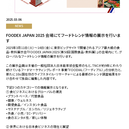
2025.03.06
NEWS
FOODEX JAPAN 2025 会場にてフードトレンド情報の展示を行いま
す
2025年3月11日（火）～14日（金）に東京ビッグサイトで開催されるアジア最大級の食
品・飲料展示会『FOODEX JAPAN 2025（第50回 国際食品・飲料展）』の会場内にて、グ
ローバルなフードトレンド情報の展示を行います。
この展示企画は主催の一般社団法人日本能率協会監修のもと、TNCが約9年にわたり
続けているフードマーケティングレポート事業「FOODIAL（フーディアル）」の分析力と、
新たに10ヵ国在住のライフスタイル・リサーチャーによる最新のトレンド調査結果をか
け合わせて独自に編集した内容です。
下記3つのカテゴリーでの情報展示となります。
① 食ビジネスにおけるグローバルの潮流
• プラントベース／代替食品
• 健康／ウェルネス
• 簡便食品／インスタント食品
• サステナブル／エシカル／リジェネラティブ
• 外食／小売／EC・デリバリー
• 食のエンタメ性／新しい体験
② 世界における日本食ビジネスの現在と展望