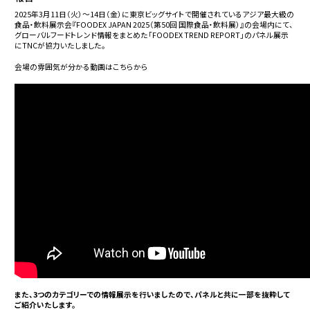
2025年3月11日（火）～14日（金）に東京ビッグサイトで開催されているアジア最大級の
食品・飲料展示会『FOODEX JAPAN 2025（第50回 国際食品・飲料展）』の会場内にて、
グローバルフードトレンド情報をまとめた「FOODEX TREND REPORT」のパネル展示
にTNCが協力いたしました。
会場の雰囲気が分かる動画はこちらから
また、3つのカテゴリーでの情報展示を行いましたので、パネルと共に一部を抜粋して
ご紹介いたします。