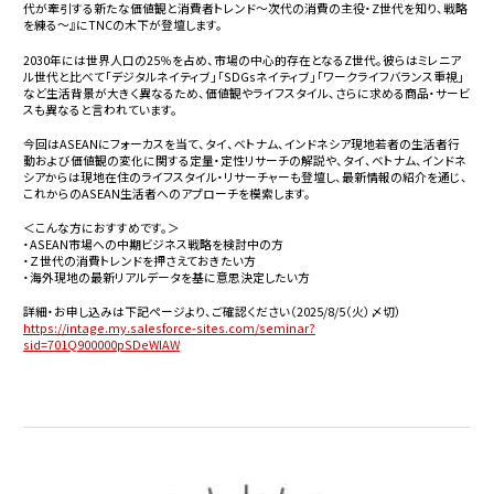
代が牽引する新たな価値観と消費者トレンド～次代の消費の主役・Z世代を知り、戦略
を練る～』にTNCの木下が登壇します。
2030年には世界人口の25％を占め、市場の中心的存在となるZ世代。彼らはミレニア
ル世代と比べて「デジタルネイティブ」「SDGsネイティブ」「ワークライフバランス重視」
など生活背景が大きく異なるため、価値観やライフスタイル、さらに求める商品・サービ
スも異なると言われています。
今回はASEANにフォーカスを当て、タイ、ベトナム、インドネシア現地若者の生活者行
動および価値観の変化に関する定量・定性リサーチの解説や、タイ、ベトナム、インドネ
シアからは現地在住のライフスタイル・リサーチャーも登壇し、最新情報の紹介を通じ、
これからのASEAN生活者へのアプローチを模索します。
＜こんな方におすすめです。＞
・ASEAN市場への中期ビジネス戦略を検討中の方
・Ｚ世代の消費トレンドを押さえておきたい方
・海外現地の最新リアルデータを基に意思決定したい方
詳細・お申し込みは下記ページより、ご確認ください（2025/8/5（火）〆切）
https://intage.my.salesforce-sites.com/seminar?
sid=701Q900000pSDeWIAW