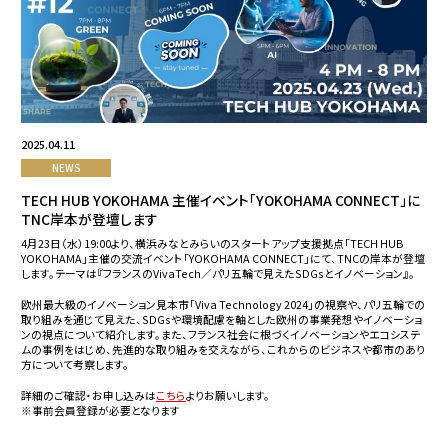
2025.04.11
NEWS
TECH HUB YOKOHAMA 主催イベント「YOKOHAMA CONNECT」に
TNC岸本が登壇します
4月23日（水）19:00より、横浜みなとみらいのスタートアップ支援拠点「TECH HUB
YOKOHAMA」主催の交流イベント「YOKOHAMA CONNECT」にて、TNCの岸本が登壇
します。テーマは『フランスのVivaTech／パリ五輪で見えたSDGsとイノベーション』。
欧州最大級のイノベーション見本市「Viva Technology 2024」の視察や、パリ五輪での
取り組みを通じて見えた、SDGsや環境配慮を軸とした欧州の事業発想やイノベーショ
ンの視点について紹介します。また、フランス社会に根づくイノベーションやエコシステ
ムの事例をはじめ、先進的な取り組みを交えながら、これからのビジネスや都市のあり
方について考察します。
詳細のご確認・お申し込みは
こちら
よりお願いします。
※事前会員登録が必要となります