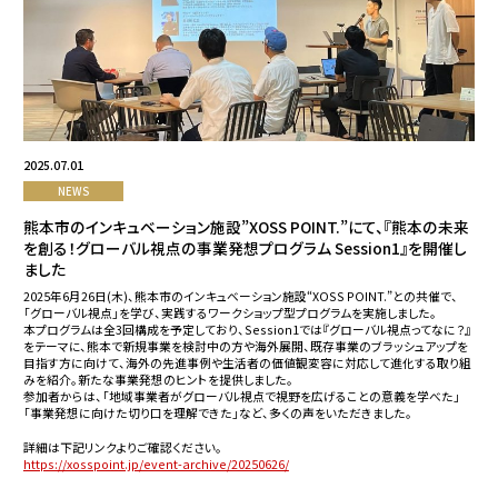
2025.07.01
NEWS
熊本市のインキュベーション施設”XOSS POINT.”にて、『熊本の未来
を創る！グローバル視点の事業発想プログラム Session1』を開催し
ました
2025年6月26日(木)、熊本市のインキュベーション施設“XOSS POINT.”との共催で、
「グローバル視点」を学び、実践するワークショップ型プログラムを実施しました。
本プログラムは全3回構成を予定しており、Session1では『グローバル視点ってなに？』
をテーマに、熊本で新規事業を検討中の方や海外展開、既存事業のブラッシュアップを
目指す方に向けて、海外の先進事例や生活者の価値観変容に対応して進化する取り組
みを紹介。新たな事業発想のヒントを提供しました。
参加者からは、「地域事業者がグローバル視点で視野を広げることの意義を学べた」
「事業発想に向けた切り口を理解できた」など、多くの声をいただきました。
詳細は下記リンクよりご確認ください。
https://xosspoint.jp/event-archive/20250626/