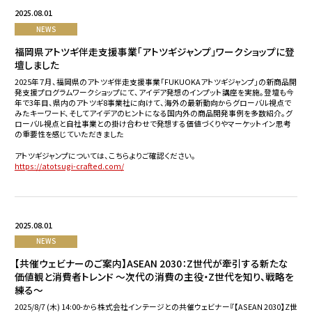
NEWS
2025.08.01
NEWS
MEMBER
福岡県アトツギ伴走支援事業「アトツギジャンプ」ワークショップに登
RECRUIT
壇しました
2025年７月、福岡県のアトツギ伴走支援事業「FUKUOKAアトツギジャンプ」の新商品開
ABOUT US
発支援プログラムワークショップにて、アイデア発想のインプット講座を実施。登壇も今
年で3年目、県内のアトツギ8事業社に向けて、海外の最新動向からグローバル視点で
みたキーワード、そしてアイデアのヒントになる国内外の商品開発事例を多数紹介。グ
ACCESS
ローバル視点と自社事業との掛け合わせで発想する価値づくりやマーケットイン思考
の重要性を感じていただきました
CONTACT
アトツギジャンプについては、こちらよりご確認ください。
https://atotsugi-crafted.com/
2025.08.01
NEWS
【共催ウェビナーのご案内】ASEAN 2030：Z世代が牽引する新たな
価値観と消費者トレンド ～次代の消費の主役・Z世代を知り、戦略を
練る～
2025/8/7 (木) 14:00-から株式会社インテージとの共催ウェビナー『【ASEAN 2030】Z世