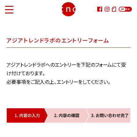
VISION
アジアトレンドラボのエントリーフォーム
SERVICE
Life Style RESEARCHER
アジアトレンドラボへのエントリーを下記のフォームにて受
Life Style Communicator
け付けております。
ASIA Trend Lab.
必要事項をご記入の上、エントリーをしてください。
FOODIAL
SDGs Voice & Eyes
MAISON DE TSUYUKI
CLIENTS